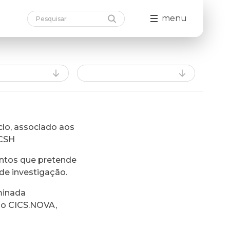
menu
lo, associado aos
FCSH
ntos que pretende
de investigação.
minada
do CICS.NOVA,