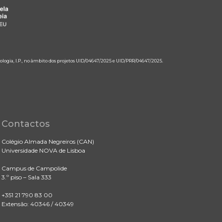
ologia, I.P., no âmbito dos projetos UID/04647/2025 e UID/PRR/04647/2025.
Contactos
Colégio Almada Negreiros (CAN)
Universidade NOVA de Lisboa
Campus de Campolide
3.º piso – Sala 333
+351 21 790 83 00
Extensão: 40346 / 40349