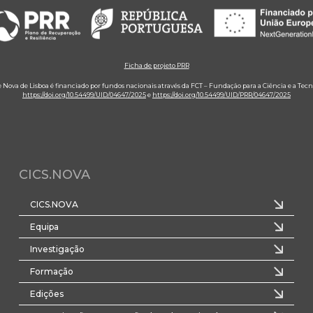
Ficha de projeto PRR
e Nova de Lisboa é financiado por fundos nacionais através da FCT – Fundação para a Ciência e a Tecn
https://doi.org/10.54499/UID/04647/2025
e
https://doi.org/10.54499/UID/PRR/04647/2025
CICS.NOVA
CICS.NOVA
Equipa
Investigação
Formação
Edições