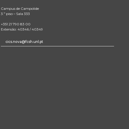
Campus de Campolide
3.º piso – Sala 333
+351 21 790 83 00
Extensão: 40346 / 40349
cics.nova@fcsh.unl.pt