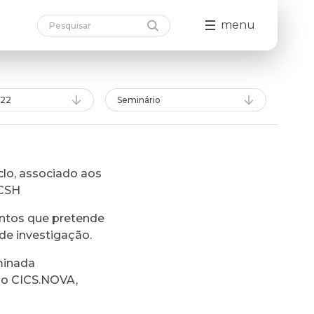
menu
022
Seminário
lo, associado aos
FCSH
ntos que pretende
de investigação.
minada
do CICS.NOVA,