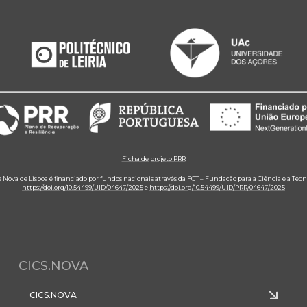
Ficha de projeto PRR
e Nova de Lisboa é financiado por fundos nacionais através da FCT – Fundação para a Ciência e a Tecn
https://doi.org/10.54499/UID/04647/2025
e
https://doi.org/10.54499/UID/PRR/04647/2025
CICS.NOVA
CICS.NOVA