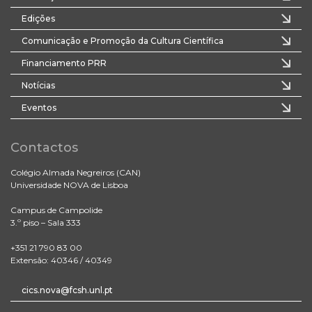
Edições
Comunicação e Promoção da Cultura Científica
Financiamento PRR
Notícias
Eventos
Contactos
Colégio Almada Negreiros (CAN)
Universidade NOVA de Lisboa
Campus de Campolide
3.º piso – Sala 333
+351 21 790 83 00
Extensão: 40346 / 40349
cics.nova@fcsh.unl.pt