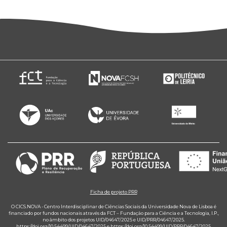
Ficha de projeto PRR
O CICS.NOVA - Centro Interdisciplinar de Ciências Sociais da Universidade Nova de Lisboa é
financiado por fundos nacionais através da FCT – Fundação para a Ciência e a Tecnologia, I.P.,
no âmbito dos projetos UID/04647/2025 e UID/PRR/04647/2025.
https://doi.org/10.54499/UID/04647/2025
e
https://doi.org/10.54499/UID/PRR/04647/2025