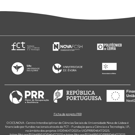
Ficha de projeto PRR
O CICS.NOVA - Centro Interdisciplinar de Ciências Sociais da Universidade Nova de Lisboa é
financiado por fundos nacionais através da FCT – Fundação para a Ciência e a Tecnologia, I.P.,
no âmbito dos projetos UID/04647/2025 e UID/PRR/04647/2025.
https://doi.org/10.54499/UID/04647/2025
e
https://doi.org/10.54499/UID/PRR/04647/2025