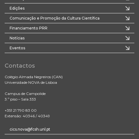
Edições
Comunicação e Promoção da Cultura Científica
Financiamento PRR
Notícias
Eventos
Contactos
Colégio Almada Negreiros (CAN)
Universidade NOVA de Lisboa
Campus de Campolide
3.º piso – Sala 333
+351 21 790 83 00
Extensão: 40346 / 40349
cics.nova@fcsh.unl.pt