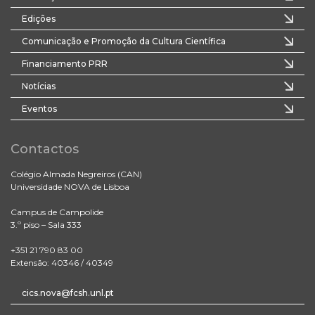
Edições
Comunicação e Promoção da Cultura Científica
Financiamento PRR
Notícias
Eventos
Contactos
Colégio Almada Negreiros (CAN)
Universidade NOVA de Lisboa
Campus de Campolide
3.º piso – Sala 333
+351 21 790 83 00
Extensão: 40346 / 40349
cics.nova@fcsh.unl.pt