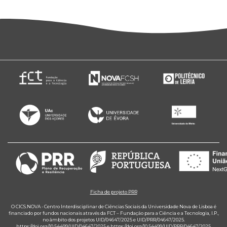
Ficha de projeto PRR
O CICS.NOVA - Centro Interdisciplinar de Ciências Sociais da Universidade Nova de Lisboa é
financiado por fundos nacionais através da FCT – Fundação para a Ciência e a Tecnologia, I.P.,
no âmbito dos projetos UID/04647/2025 e UID/PRR/04647/2025.
https://doi.org/10.54499/UID/04647/2025
e
https://doi.org/10.54499/UID/PRR/04647/2025