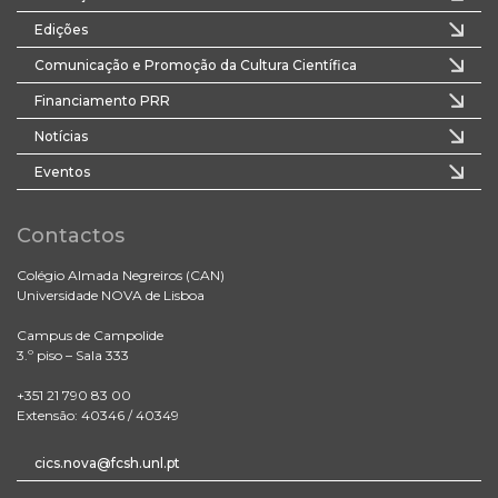
Edições
Comunicação e Promoção da Cultura Científica
Financiamento PRR
Notícias
Eventos
Contactos
Colégio Almada Negreiros (CAN)
Universidade NOVA de Lisboa
Campus de Campolide
3.º piso – Sala 333
+351 21 790 83 00
Extensão: 40346 / 40349
cics.nova@fcsh.unl.pt