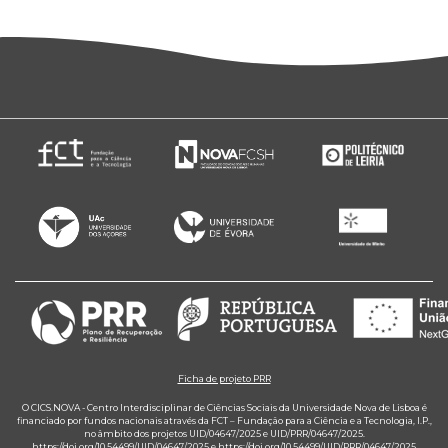
Ficha de projeto PRR
O CICS.NOVA - Centro Interdisciplinar de Ciências Sociais da Universidade Nova de Lisboa é
financiado por fundos nacionais através da FCT – Fundação para a Ciência e a Tecnologia, I.P.,
no âmbito dos projetos UID/04647/2025 e UID/PRR/04647/2025.
https://doi.org/10.54499/UID/04647/2025
e
https://doi.org/10.54499/UID/PRR/04647/2025