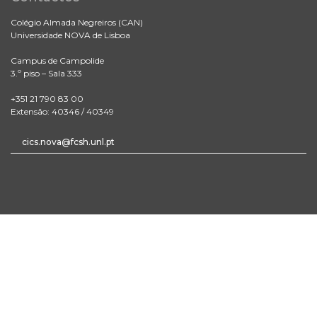
Colégio Almada Negreiros (CAN)
Universidade NOVA de Lisboa
Campus de Campolide
3.º piso – Sala 333
+351 21 790 83 00
Extensão: 40346 / 40349
cics.nova@fcsh.unl.pt