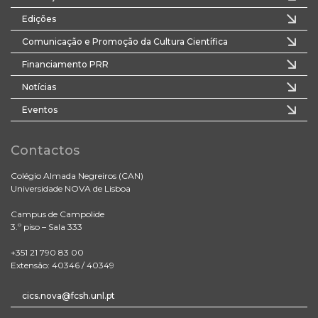
Edições
Comunicação e Promoção da Cultura Científica
Financiamento PRR
Notícias
Eventos
Contactos
Colégio Almada Negreiros (CAN)
Universidade NOVA de Lisboa
Campus de Campolide
3.º piso – Sala 333
+351 21 790 83 00
Extensão: 40346 / 40349
cics.nova@fcsh.unl.pt