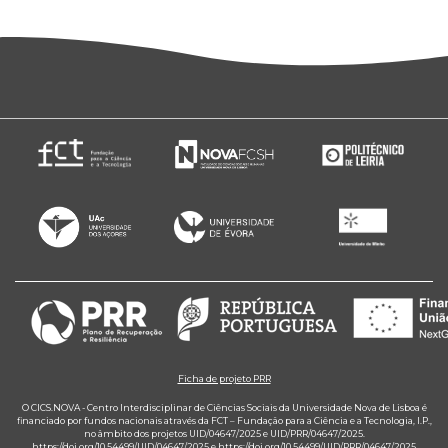
Ficha de projeto PRR
O CICS.NOVA - Centro Interdisciplinar de Ciências Sociais da Universidade Nova de Lisboa é
financiado por fundos nacionais através da FCT – Fundação para a Ciência e a Tecnologia, I.P.,
no âmbito dos projetos UID/04647/2025 e UID/PRR/04647/2025.
https://doi.org/10.54499/UID/04647/2025
e
https://doi.org/10.54499/UID/PRR/04647/2025