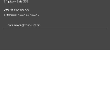
3.º piso – Sala 333
+351 21 790 83 00
Extensão: 40346 / 40349
cics.nova@fcsh.unl.pt