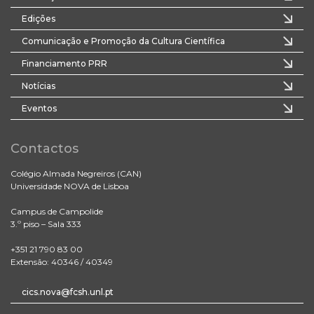
Edições
Comunicação e Promoção da Cultura Científica
Financiamento PRR
Notícias
Eventos
Contactos
Colégio Almada Negreiros (CAN)
Universidade NOVA de Lisboa
Campus de Campolide
3.º piso – Sala 333
+351 21 790 83 00
Extensão: 40346 / 40349
cics.nova@fcsh.unl.pt