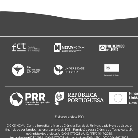
Ficha de projeto PRR
O CICS.NOVA - Centro Interdisciplinar de Ciências Sociais da Universidade Nova de Lisboa é
financiado por fundos nacionais através da FCT – Fundação para a Ciência e a Tecnologia, I.P.,
no âmbito dos projetos UID/04647/2025 e UID/PRR/04647/2025.
https://doi.org/10.54499/UID/04647/2025
e
https://doi.org/10.54499/UID/PRR/04647/2025