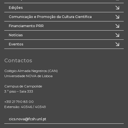
Edições
Comunicação e Promoção da Cultura Científica
Financiamento PRR
Notícias
Eventos
Contactos
Colégio Almada Negreiros (CAN)
Universidade NOVA de Lisboa
Campus de Campolide
3.º piso – Sala 333
+351 21 790 83 00
Extensão: 40346 / 40349
cics.nova@fcsh.unl.pt