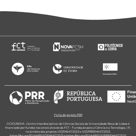
Ficha de projeto PRR
O CICS.NOVA - Centro Interdisciplinar de Ciências Sociais da Universidade Nova de Lisboa é
financiado por fundos nacionais através da FCT – Fundação para a Ciência e a Tecnologia, I.P.,
no âmbito dos projetos UID/04647/2025 e UID/PRR/04647/2025.
https://doi.org/10.54499/UID/04647/2025
e
https://doi.org/10.54499/UID/PRR/04647/2025