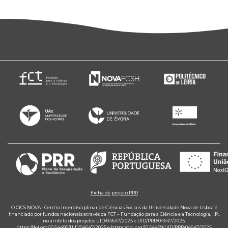
Ficha de projeto PRR
O CICS.NOVA - Centro Interdisciplinar de Ciências Sociais da Universidade Nova de Lisboa é
financiado por fundos nacionais através da FCT – Fundação para a Ciência e a Tecnologia, I.P.,
no âmbito dos projetos UID/04647/2025 e UID/PRR/04647/2025.
https://doi.org/10.54499/UID/04647/2025
e
https://doi.org/10.54499/UID/PRR/04647/2025