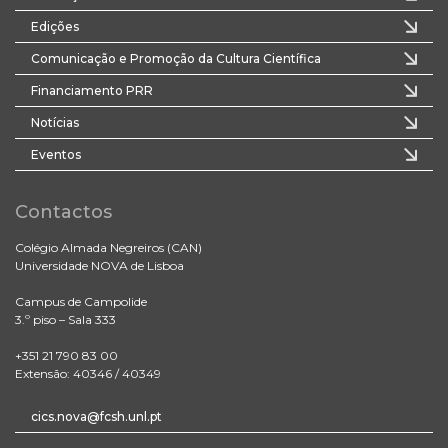
Edições
Comunicação e Promoção da Cultura Científica
Financiamento PRR
Notícias
Eventos
Contactos
Colégio Almada Negreiros (CAN)
Universidade NOVA de Lisboa
Campus de Campolide
3.º piso – Sala 333
+351 21 790 83 00
Extensão: 40346 / 40349
cics.nova@fcsh.unl.pt