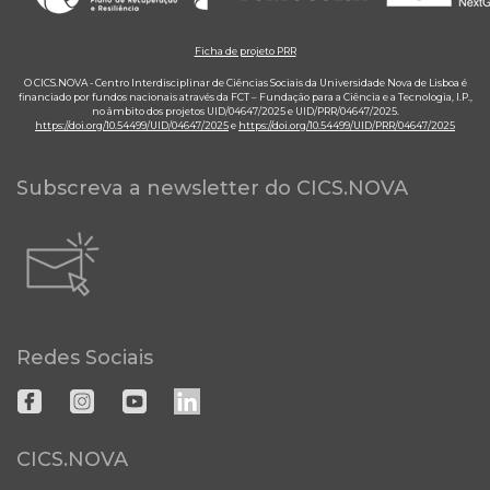
Ficha de projeto PRR
O CICS.NOVA - Centro Interdisciplinar de Ciências Sociais da Universidade Nova de Lisboa é
financiado por fundos nacionais através da FCT – Fundação para a Ciência e a Tecnologia, I.P.,
no âmbito dos projetos UID/04647/2025 e UID/PRR/04647/2025.
https://doi.org/10.54499/UID/04647/2025
e
https://doi.org/10.54499/UID/PRR/04647/2025
Subscreva a newsletter do CICS.NOVA
Redes Sociais
CICS.NOVA