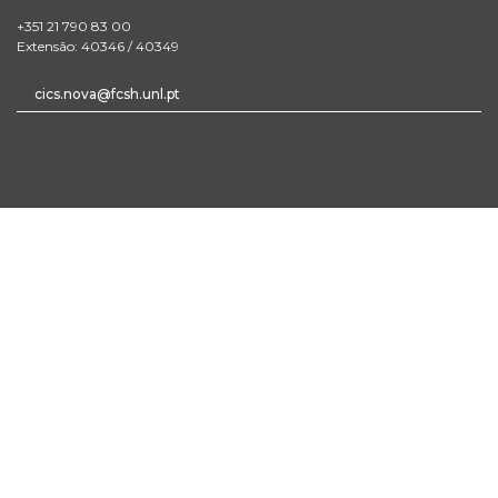
+351 21 790 83 00
Extensão: 40346 / 40349
cics.nova@fcsh.unl.pt