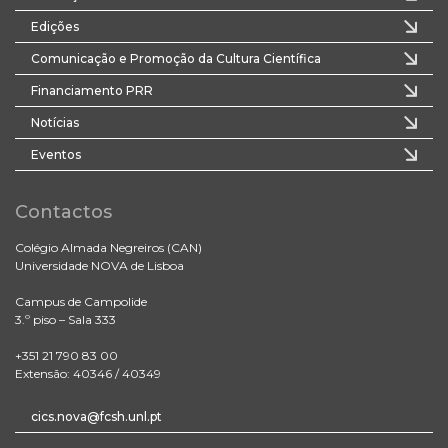
Edições
Comunicação e Promoção da Cultura Científica
Financiamento PRR
Notícias
Eventos
Contactos
Colégio Almada Negreiros (CAN)
Universidade NOVA de Lisboa
Campus de Campolide
3.º piso – Sala 333
+351 21 790 83 00
Extensão: 40346 / 40349
cics.nova@fcsh.unl.pt