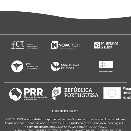
Ficha de projeto PRR
O CICS.NOVA - Centro Interdisciplinar de Ciências Sociais da Universidade Nova de Lisboa é
financiado por fundos nacionais através da FCT – Fundação para a Ciência e a Tecnologia, I.P.,
no âmbito dos projetos UID/04647/2025 e UID/PRR/04647/2025.
https://doi.org/10.54499/UID/04647/2025
e
https://doi.org/10.54499/UID/PRR/04647/2025