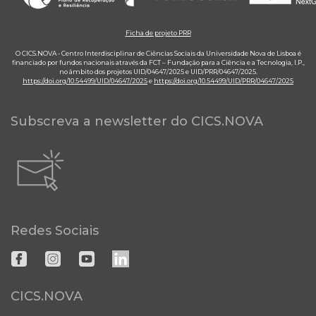
Ficha de projeto PRR
O CICS.NOVA - Centro Interdisciplinar de Ciências Sociais da Universidade Nova de Lisboa é
financiado por fundos nacionais através da FCT – Fundação para a Ciência e a Tecnologia, I.P.,
no âmbito dos projetos UID/04647/2025 e UID/PRR/04647/2025.
https://doi.org/10.54499/UID/04647/2025
e
https://doi.org/10.54499/UID/PRR/04647/2025
Subscreva a newsletter do CICS.NOVA
Redes Sociais
CICS.NOVA