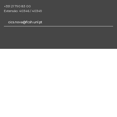
+351 21 790 83 00
Extensão: 40346 / 40349
cics.nova@fcsh.unl.pt