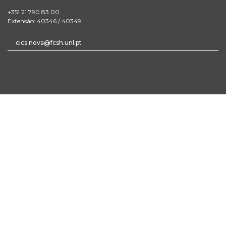
+351 21 790 83 00
Extensão: 40346 / 40349
cics.nova@fcsh.unl.pt