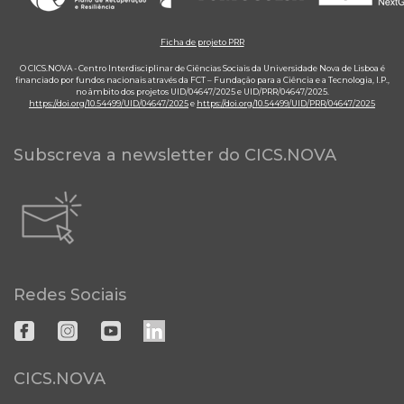
Ficha de projeto PRR
O CICS.NOVA - Centro Interdisciplinar de Ciências Sociais da Universidade Nova de Lisboa é
financiado por fundos nacionais através da FCT – Fundação para a Ciência e a Tecnologia, I.P.,
no âmbito dos projetos UID/04647/2025 e UID/PRR/04647/2025.
https://doi.org/10.54499/UID/04647/2025
e
https://doi.org/10.54499/UID/PRR/04647/2025
Subscreva a newsletter do CICS.NOVA
Redes Sociais
CICS.NOVA