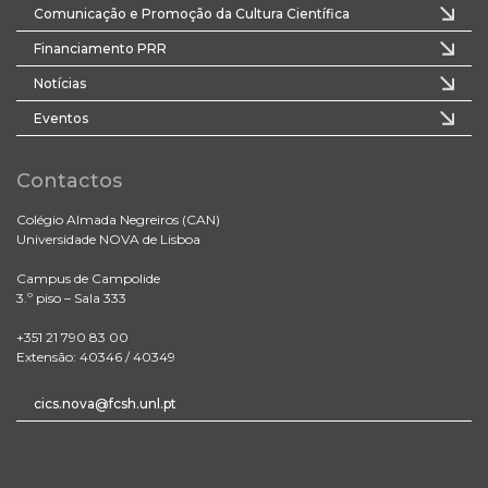
Comunicação e Promoção da Cultura Científica
Financiamento PRR
Notícias
Eventos
Contactos
Colégio Almada Negreiros (CAN)
Universidade NOVA de Lisboa
Campus de Campolide
3.º piso – Sala 333
+351 21 790 83 00
Extensão: 40346 / 40349
cics.nova@fcsh.unl.pt