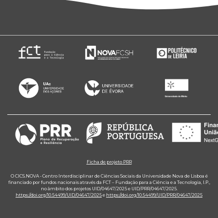
Ficha de projeto PRR
O CICS.NOVA - Centro Interdisciplinar de Ciências Sociais da Universidade Nova de Lisboa é
financiado por fundos nacionais através da FCT – Fundação para a Ciência e a Tecnologia, I.P.,
no âmbito dos projetos UID/04647/2025 e UID/PRR/04647/2025.
https://doi.org/10.54499/UID/04647/2025
e
https://doi.org/10.54499/UID/PRR/04647/2025