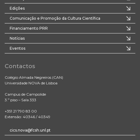
Edições
Comunicação e Promoção da Cultura Científica
Financiamento PRR
Notícias
Eventos
Contactos
Colégio Almada Negreiros (CAN)
Universidade NOVA de Lisboa
Campus de Campolide
3.º piso – Sala 333
+351 21 790 83 00
Extensão: 40346 / 40349
cics.nova@fcsh.unl.pt