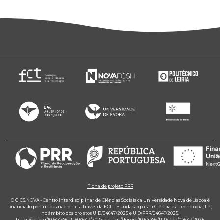
Ficha de projeto PRR
O CICS.NOVA - Centro Interdisciplinar de Ciências Sociais da Universidade Nova de Lisboa é
financiado por fundos nacionais através da FCT – Fundação para a Ciência e a Tecnologia, I.P.,
no âmbito dos projetos UID/04647/2025 e UID/PRR/04647/2025.
https://doi.org/10.54499/UID/04647/2025
e
https://doi.org/10.54499/UID/PRR/04647/2025