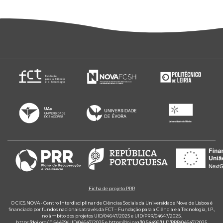
Ficha de projeto PRR
O CICS.NOVA - Centro Interdisciplinar de Ciências Sociais da Universidade Nova de Lisboa é
financiado por fundos nacionais através da FCT – Fundação para a Ciência e a Tecnologia, I.P.,
no âmbito dos projetos UID/04647/2025 e UID/PRR/04647/2025.
https://doi.org/10.54499/UID/04647/2025
e
https://doi.org/10.54499/UID/PRR/04647/2025