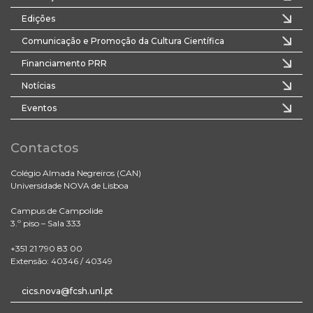
Edições
Comunicação e Promoção da Cultura Científica
Financiamento PRR
Notícias
Eventos
Contactos
Colégio Almada Negreiros (CAN)
Universidade NOVA de Lisboa
Campus de Campolide
3.º piso – Sala 333
+351 21 790 83 00
Extensão: 40346 / 40349
cics.nova@fcsh.unl.pt