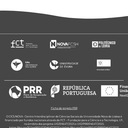
Ficha de projeto PRR
O CICS.NOVA - Centro Interdisciplinar de Ciências Sociais da Universidade Nova de Lisboa é
financiado por fundos nacionais através da FCT – Fundação para a Ciência e a Tecnologia, I.P.,
no âmbito dos projetos UID/04647/2025 e UID/PRR/04647/2025.
https://doi.org/10.54499/UID/04647/2025
e
https://doi.org/10.54499/UID/PRR/04647/2025