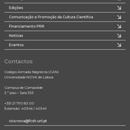
Edições
Comunicação e Promoção da Cultura Científica
Financiamento PRR
Notícias
Eventos
Contactos
Colégio Almada Negreiros (CAN)
Universidade NOVA de Lisboa
Campus de Campolide
3.º piso – Sala 333
+351 21 790 83 00
Extensão: 40346 / 40349
cics.nova@fcsh.unl.pt