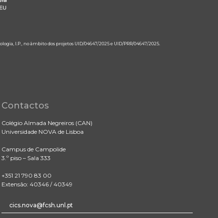
ologia, I.P., no âmbito dos projetos UID/04647/2025 e UID/PRR/04647/2025.
Contactos
Colégio Almada Negreiros (CAN)
Universidade NOVA de Lisboa
Campus de Campolide
3.º piso – Sala 333
+351 21 790 83 00
Extensão: 40346 / 40349
cics.nova@fcsh.unl.pt