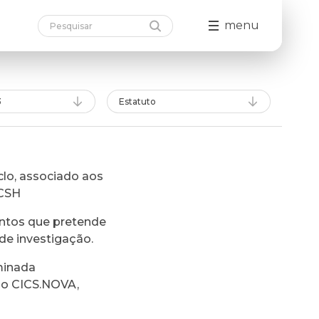
menu
3
Estatuto
lo, associado aos
FCSH
ntos que pretende
de investigação.
minada
do CICS.NOVA,