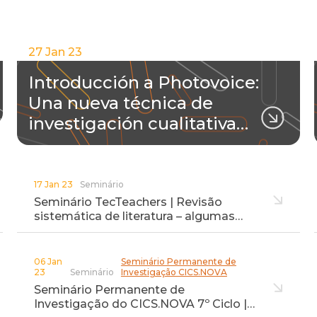
27 Jan 23
Introducción a Photovoice:
Una nueva técnica de
investigación cualitativa…
17 Jan 23
Seminário
Seminário TecTeachers | Revisão
sistemática de literatura – algumas…
06 Jan
Seminário Permanente de
23
Seminário
Investigação CICS.NOVA
Seminário Permanente de
Investigação do CICS.NOVA 7º Ciclo |…