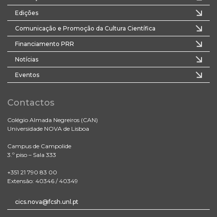
Edições
Comunicação e Promoção da Cultura Científica
Financiamento PRR
Notícias
Eventos
Contactos
Colégio Almada Negreiros (CAN)
Universidade NOVA de Lisboa
Campus de Campolide
3.º piso – Sala 333
+351 21 790 83 00
Extensão: 40346 / 40349
cics.nova@fcsh.unl.pt