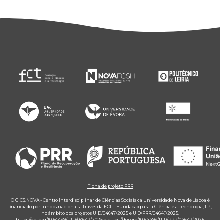
Ficha de projeto PRR
O CICS.NOVA - Centro Interdisciplinar de Ciências Sociais da Universidade Nova de Lisboa é
financiado por fundos nacionais através da FCT – Fundação para a Ciência e a Tecnologia, I.P.,
no âmbito dos projetos UID/04647/2025 e UID/PRR/04647/2025.
https://doi.org/10.54499/UID/04647/2025
e
https://doi.org/10.54499/UID/PRR/04647/2025