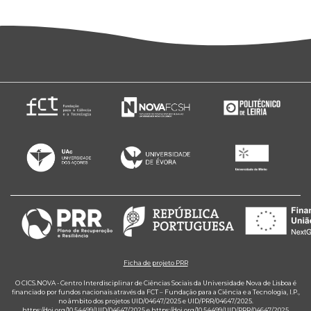
Ficha de projeto PRR
O CICS.NOVA - Centro Interdisciplinar de Ciências Sociais da Universidade Nova de Lisboa é
financiado por fundos nacionais através da FCT – Fundação para a Ciência e a Tecnologia, I.P.,
no âmbito dos projetos UID/04647/2025 e UID/PRR/04647/2025.
https://doi.org/10.54499/UID/04647/2025
e
https://doi.org/10.54499/UID/PRR/04647/2025