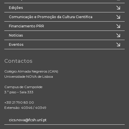
Edições
Comunicação e Promoção da Cultura Científica
Financiamento PRR
Notícias
Eventos
Contactos
Colégio Almada Negreiros (CAN)
Universidade NOVA de Lisboa
Campus de Campolide
3.º piso – Sala 333
+351 21 790 83 00
Extensão: 40346 / 40349
cics.nova@fcsh.unl.pt