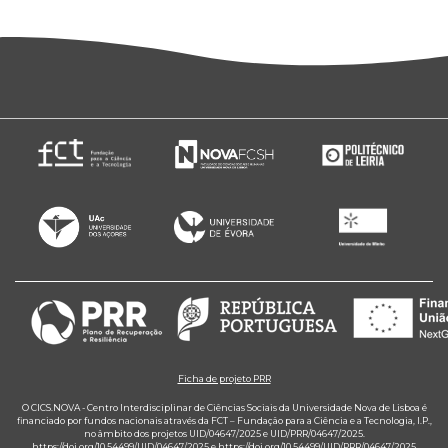
Ficha de projeto PRR
O CICS.NOVA - Centro Interdisciplinar de Ciências Sociais da Universidade Nova de Lisboa é
financiado por fundos nacionais através da FCT – Fundação para a Ciência e a Tecnologia, I.P.,
no âmbito dos projetos UID/04647/2025 e UID/PRR/04647/2025.
https://doi.org/10.54499/UID/04647/2025
e
https://doi.org/10.54499/UID/PRR/04647/2025