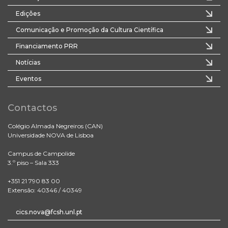
Edições
Comunicação e Promoção da Cultura Científica
Financiamento PRR
Notícias
Eventos
Contactos
Colégio Almada Negreiros (CAN)
Universidade NOVA de Lisboa
Campus de Campolide
3.º piso – Sala 333
+351 21 790 83 00
Extensão: 40346 / 40349
cics.nova@fcsh.unl.pt