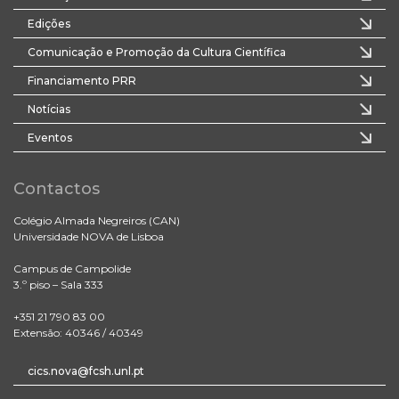
Edições
Comunicação e Promoção da Cultura Científica
Financiamento PRR
Notícias
Eventos
Contactos
Colégio Almada Negreiros (CAN)
Universidade NOVA de Lisboa
Campus de Campolide
3.º piso – Sala 333
+351 21 790 83 00
Extensão: 40346 / 40349
cics.nova@fcsh.unl.pt