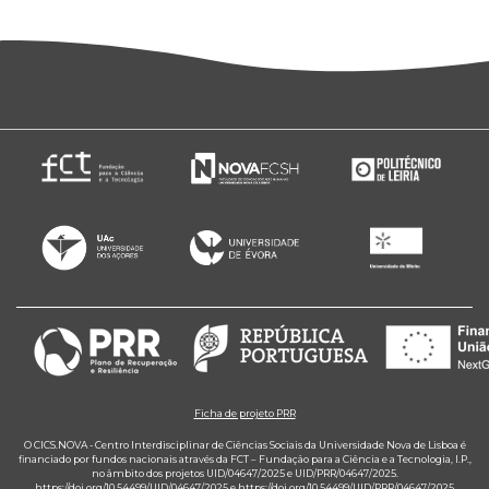
Ficha de projeto PRR
O CICS.NOVA - Centro Interdisciplinar de Ciências Sociais da Universidade Nova de Lisboa é
financiado por fundos nacionais através da FCT – Fundação para a Ciência e a Tecnologia, I.P.,
no âmbito dos projetos UID/04647/2025 e UID/PRR/04647/2025.
https://doi.org/10.54499/UID/04647/2025
e
https://doi.org/10.54499/UID/PRR/04647/2025