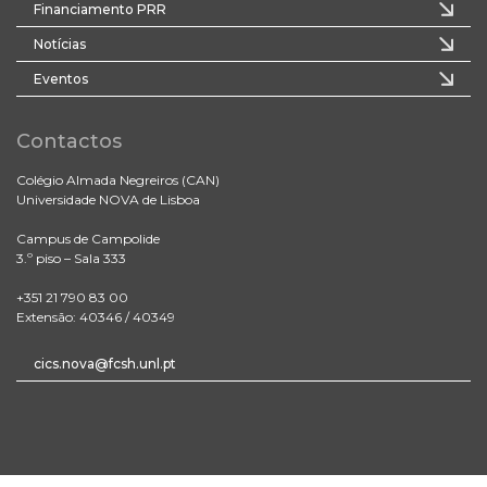
Financiamento PRR
Notícias
Eventos
Contactos
Colégio Almada Negreiros (CAN)
Universidade NOVA de Lisboa
Campus de Campolide
3.º piso – Sala 333
+351 21 790 83 00
Extensão: 40346 / 40349
cics.nova@fcsh.unl.pt