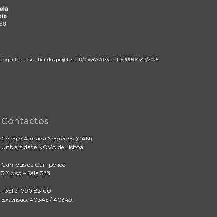
ologia, I.P., no âmbito dos projetos UID/04647/2025 e UID/PRR/04647/2025.
Contactos
Colégio Almada Negreiros (CAN)
Universidade NOVA de Lisboa
Campus de Campolide
3.º piso – Sala 333
+351 21 790 83 00
Extensão: 40346 / 40349