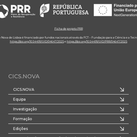
Ficha de projeto PRR
e Nova de Lisboa é financiado por fundos nacionais através da FCT – Fundação para a Ciência e a Tecn
https://doi.org/10.54499/UID/04647/2025
e
https://doi.org/10.54499/UID/PRR/04647/2025
CICS.NOVA
CICS.NOVA
Equipa
Investigação
Formação
Edições