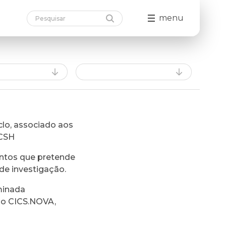
menu
lo, associado aos
FCSH
ntos que pretende
de investigação.
minada
do CICS.NOVA,