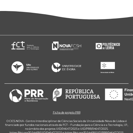
Ficha de projeto PRR
O CICS.NOVA - Centro Interdisciplinar de Ciências Sociais da Universidade Nova de Lisboa é
financiado por fundos nacionais através da FCT – Fundação para a Ciência e a Tecnologia, I.P.,
no âmbito dos projetos UID/04647/2025 e UID/PRR/04647/2025.
https://doi.org/10.54499/UID/04647/2025
e
https://doi.org/10.54499/UID/PRR/04647/2025