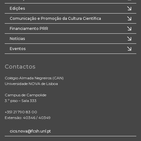
Edições
Comunicação e Promoção da Cultura Científica
Financiamento PRR
Notícias
Eventos
Contactos
Colégio Almada Negreiros (CAN)
Universidade NOVA de Lisboa
Campus de Campolide
3.º piso – Sala 333
+351 21 790 83 00
Extensão: 40346 / 40349
cics.nova@fcsh.unl.pt