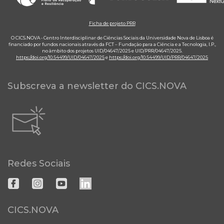
Ficha de projeto PRR
O CICS.NOVA - Centro Interdisciplinar de Ciências Sociais da Universidade Nova de Lisboa é
financiado por fundos nacionais através da FCT – Fundação para a Ciência e a Tecnologia, I.P.,
no âmbito dos projetos UID/04647/2025 e UID/PRR/04647/2025.
https://doi.org/10.54499/UID/04647/2025
e
https://doi.org/10.54499/UID/PRR/04647/2025
Subscreva a newsletter do CICS.NOVA
Redes Sociais
CICS.NOVA