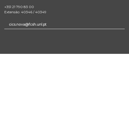
+351 21 790 83 00
Extensão: 40346 / 40349
cics.nova@fcsh.unl.pt