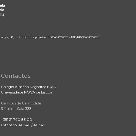
ologia, I.P., no âmbito dos projetos UID/04647/2025 e UID/PRR/04647/2025.
Contactos
Colégio Almada Negreiros (CAN)
Universidade NOVA de Lisboa
Campus de Campolide
3.º piso – Sala 333
+351 21 790 83 00
Extensão: 40346 / 40349