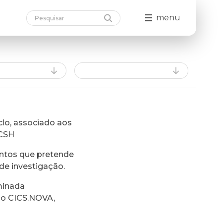
menu
lo, associado aos
FCSH
ntos que pretende
de investigação.
minada
do CICS.NOVA,