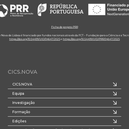
Ficha de projeto PRR
e Nova de Lisboa é financiado por fundos nacionais através da FCT – Fundação para a Ciência e a Tecn
https://doi.org/10.54499/UID/04647/2025
e
https://doi.org/10.54499/UID/PRR/04647/2025
CICS.NOVA
CICS.NOVA
Equipa
Investigação
Formação
Edições