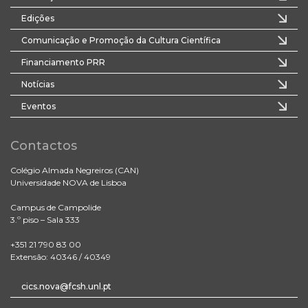
Edições
Comunicação e Promoção da Cultura Científica
Financiamento PRR
Notícias
Eventos
Contactos
Colégio Almada Negreiros (CAN)
Universidade NOVA de Lisboa
Campus de Campolide
3.º piso – Sala 333
+351 21 790 83 00
Extensão: 40346 / 40349
cics.nova@fcsh.unl.pt