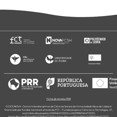
Ficha de projeto PRR
O CICS.NOVA - Centro Interdisciplinar de Ciências Sociais da Universidade Nova de Lisboa é
financiado por fundos nacionais através da FCT – Fundação para a Ciência e a Tecnologia, I.P.,
no âmbito dos projetos UID/04647/2025 e UID/PRR/04647/2025.
https://doi.org/10.54499/UID/04647/2025
e
https://doi.org/10.54499/UID/PRR/04647/2025