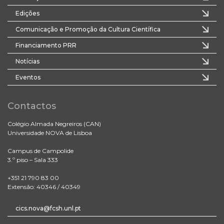
Edições
Comunicação e Promoção da Cultura Científica
Financiamento PRR
Notícias
Eventos
Contactos
Colégio Almada Negreiros (CAN)
Universidade NOVA de Lisboa
Campus de Campolide
3.º piso – Sala 333
+351 21 790 83 00
Extensão: 40346 / 40349
cics.nova@fcsh.unl.pt