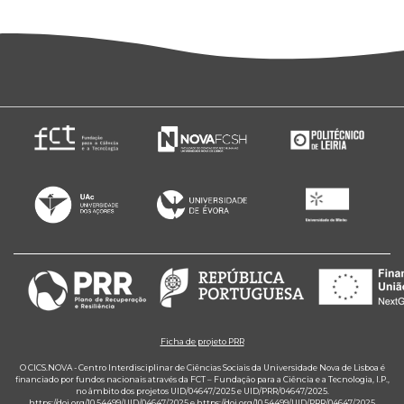
Ficha de projeto PRR
O CICS.NOVA - Centro Interdisciplinar de Ciências Sociais da Universidade Nova de Lisboa é
financiado por fundos nacionais através da FCT – Fundação para a Ciência e a Tecnologia, I.P.,
no âmbito dos projetos UID/04647/2025 e UID/PRR/04647/2025.
https://doi.org/10.54499/UID/04647/2025
e
https://doi.org/10.54499/UID/PRR/04647/2025