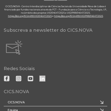
O CICS.NOVA - Centro Interdisciplinar de Ciências Sociais da Universidade Nova de Lisboa é
financiado por fundos nacionais através da FCT – Fundação para a Ciência e a Tecnologia, I.P.,
no âmbito dos projetos UID/04647/2025 e UID/PRR/04647/2025.
https://doi.org/10.54499/UID/04647/2025
e
https://doi.org/10.54499/UID/PRR/04647/2025
Subscreva a newsletter do CICS.NOVA
Redes Sociais
CICS.NOVA
CICS.NOVA
Equipa