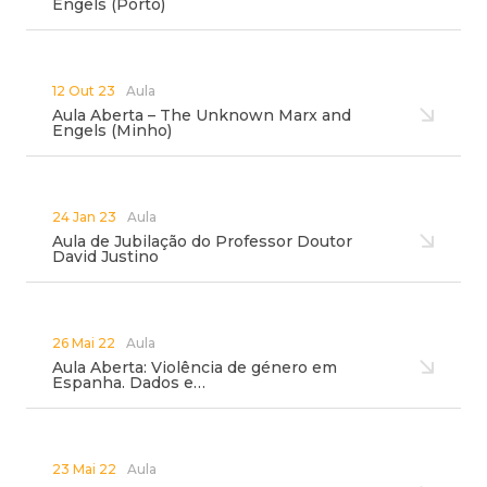
Engels (Porto)
12 Out 23
Aula
Aula Aberta – The Unknown Marx and
Engels (Minho)
24 Jan 23
Aula
Aula de Jubilação do Professor Doutor
David Justino
26 Mai 22
Aula
Aula Aberta: Violência de género em
Espanha. Dados e…
23 Mai 22
Aula