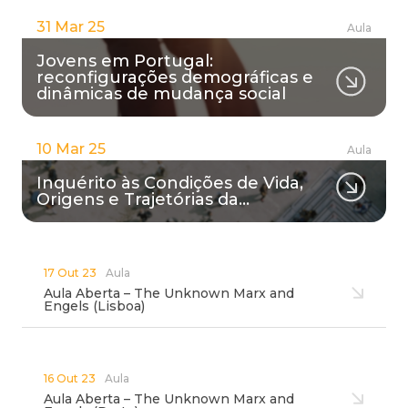
31 Mar 25
Aula
Jovens em Portugal:
reconfigurações demográficas e
dinâmicas de mudança social
10 Mar 25
Aula
Inquérito às Condições de Vida,
Origens e Trajetórias da…
17 Out 23
Aula
Aula Aberta – The Unknown Marx and
Engels (Lisboa)
16 Out 23
Aula
Aula Aberta – The Unknown Marx and