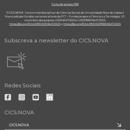
Ficha de projeto PRR
O CICS.NOVA - Centro Interdisciplinar de Ciências Sociais da Universidade Nova de Lisboa é
financiado por fundos nacionais através da FCT – Fundação para a Ciência e a Tecnologia, I.P.,
no âmbito dos projetos UID/04647/2025 e UID/PRR/04647/2025.
https://doi.org/10.54499/UID/04647/2025
e
https://doi.org/10.54499/UID/PRR/04647/2025
Subscreva a newsletter do CICS.NOVA
Redes Sociais
CICS.NOVA
CICS.NOVA