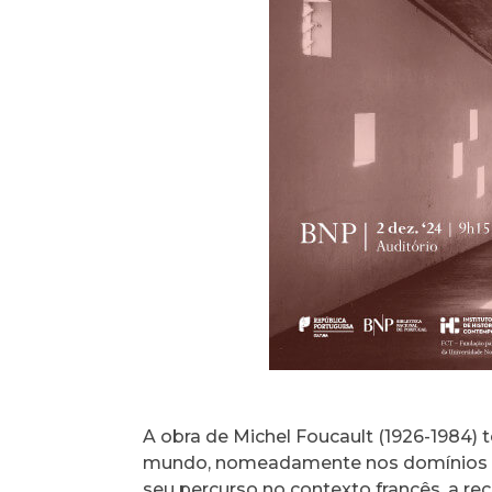
A obra de Michel Foucault (1926-1984)
mundo, nomeadamente nos domínios das
seu percurso no contexto francês, a re