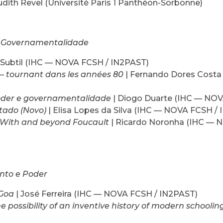
udith Revel (Université Paris 1 Panthéon-Sorbonne)
e Governamentalidade
 Subtil (IHC — NOVA FCSH / IN2PAST)
 – tournant dans les années 80
| Fernando Dores Cost
oder e governamentalidade
| Diogo Duarte (IHC — NOV
tado (Novo)
| Elisa Lopes da Silva (IHC — NOVA FCSH /
t? With and beyond Foucault
| Ricardo Noronha (IHC — 
nto e Poder
 Goa
| José Ferreira (IHC — NOVA FCSH / IN2PAST)
he possibility of an inventive history of modern schoolin