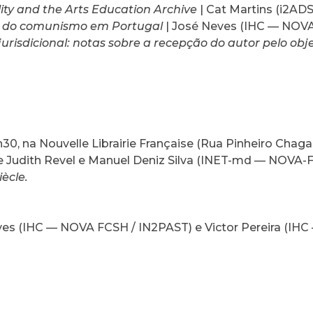
ity and the Arts Education Archive
| Cat Martins (i2A
ia do comunismo em Portugal
| José Neves (IHC — NOV
jurisdicional: notas sobre a recepção do autor pelo obj
30, na Nouvelle Librairie Française (Rua Pinheiro Chaga
re Judith Revel e Manuel Deniz Silva (INET-md — NOVA
ècle.
ves
(IHC — NOVA FCSH / IN2PAST) e
Victor Pereira
(IHC