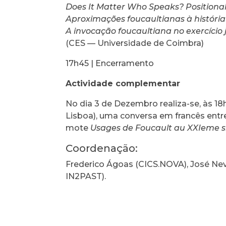
Does It Matter Who Speaks? Positional
Aproximações foucaultianas à histór
A invocação foucaultiana no exercício 
(CES — Universidade de Coimbra)
17h45 | Encerramento
Actividade complementar
No dia 3 de Dezembro realiza-se, às 18h
Lisboa), uma conversa em francês ent
mote
Usages de Foucault au XXIeme si
Coordenação:
Frederico Ágoas (CICS.NOVA),
José Ne
IN2PAST).