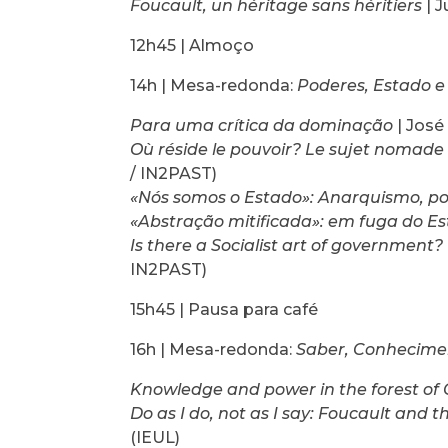
Foucault, un héritage sans héritiers
| J
12h45 | Almoço
14h | Mesa-redonda:
Poderes, Estado 
Para uma crítica da dominação
| José
Où réside le pouvoir? Le sujet nomade
/ IN2PAST)
«Nós somos o Estado»: Anarquismo, p
«Abstração mitificada»: em fuga do Es
Is there a Socialist art of governmen
IN2PAST)
15h45 | Pausa para café
16h | Mesa-redonda:
Saber, Conhecime
Knowledge and power in the forest of
Do as I do, not as I say: Foucault and t
(IEUL)