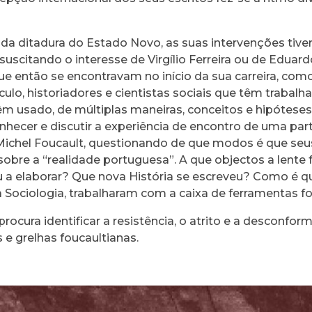
 da ditadura do Estado Novo, as suas intervenções tiv
l, suscitando o interesse de Virgílio Ferreira ou de Eduar
 então se encontravam no início da sua carreira, com
ulo, historiadores e cientistas sociais que têm trabal
m usado, de múltiplas maneiras, conceitos e hipótese
nhecer e discutir a experiência de encontro de uma par
 Michel Foucault, questionando de que modos é que seu
re a “realidade portuguesa”. A que objectos a lente f
u a elaborar? Que nova História se escreveu? Como é qu
 a Sociologia, trabalharam com a caixa de ferramentas f
rocura identificar a resistência, o atrito e a desconfor
 e grelhas foucaultianas.