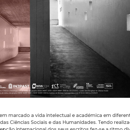
 tem marcado a vida intelectual e académica em diferen
 Ciências Sociais e das Humanidades. Tendo realizad
cepção internacional dos seus escritos fez-se a ritmo d