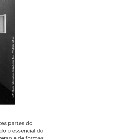
tes partes do
o o essencial do
iverso e de formas