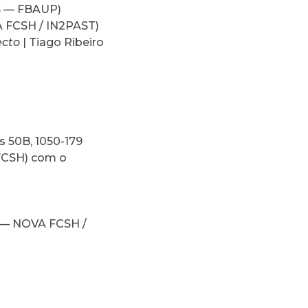
DS — FBAUP)
A FCSH / IN2PAST)
ecto
| Tiago Ribeiro
s 50B, 1050-179
-FCSH) com o
 — NOVA FCSH /