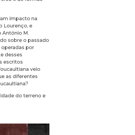
eram impacto na
do Lourenço, e
o António M.
hado sobre o passado
s operadas por
te desses
s escritos
oucaultiana veio
e as diferentes
oucaultiana?
midade do terreno e