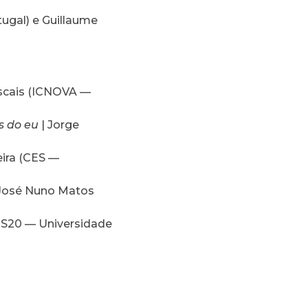
ugal) e Guillaume
scais (ICNOVA —
s do eu
| Jorge
eira (CES —
José Nuno Matos
EIS20 — Universidade