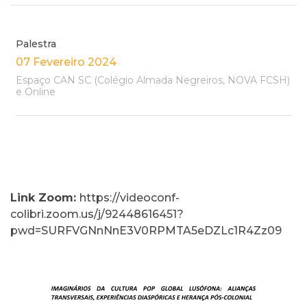
Palestra
07 Fevereiro 2024
Espaço CAN SC (Colégio Almada Negreiros, NOVA FCSH)
e Online
Link Zoom:
https://videoconf-
colibri.zoom.us/j/92448616451?
pwd=SURFVGNnNnE3V0RPMTA5eDZLc1R4Zz09