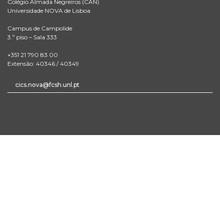
Colégio Almada Negreiros (CAN)
Universidade NOVA de Lisboa
Campus de Campolide
3.º piso – Sala 333
+351 21 790 83 00
Extensão: 40346 / 40349
cics.nova@fcsh.unl.pt