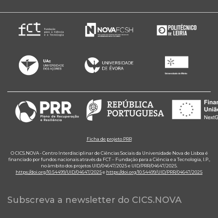
Ficha de projeto PRR
O CICS.NOVA - Centro Interdisciplinar de Ciências Sociais da Universidade Nova de Lisboa é
financiado por fundos nacionais através da FCT – Fundação para a Ciência e a Tecnologia, I.P.,
no âmbito dos projetos UID/04647/2025 e UID/PRR/04647/2025.
https://doi.org/10.54499/UID/04647/2025
e
https://doi.org/10.54499/UID/PRR/04647/2025
Subscreva a newsletter do CICS.NOVA