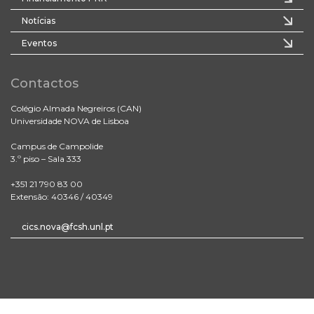
Notícias
Eventos
Contactos
Colégio Almada Negreiros (CAN)
Universidade NOVA de Lisboa
Campus de Campolide
3.º piso – Sala 333
+351 21 790 83 00
Extensão: 40346 / 40349
cics.nova@fcsh.unl.pt