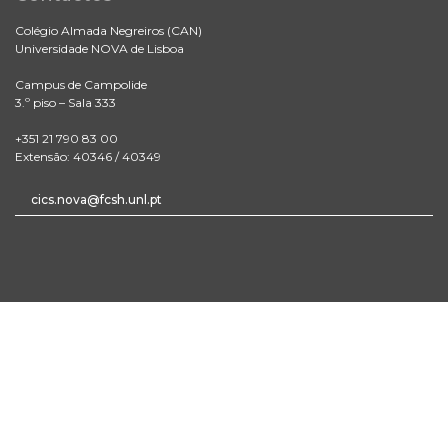
Colégio Almada Negreiros (CAN)
Universidade NOVA de Lisboa
Campus de Campolide
3.º piso – Sala 333
+351 21 790 83 00
Extensão: 40346 / 40349
cics.nova@fcsh.unl.pt