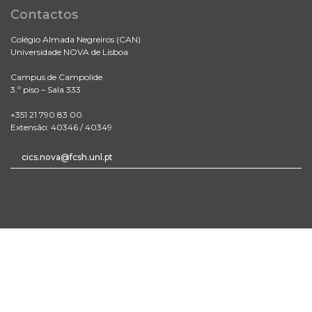
Contactos
Colégio Almada Negreiros (CAN)
Universidade NOVA de Lisboa
Campus de Campolide
3.º piso – Sala 333
+351 21 790 83 00
Extensão: 40346 / 40349
cics.nova@fcsh.unl.pt