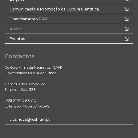
Comunicação e Promoção da Cultura Científica
Financiamento PRR
Notícias
Eventos
Contactos
Colégio Almada Negreiros (CAN)
Universidade NOVA de Lisboa
Campus de Campolide
3.º piso – Sala 333
+351 21 790 83 00
Extensão: 40346 / 40349
cics.nova@fcsh.unl.pt