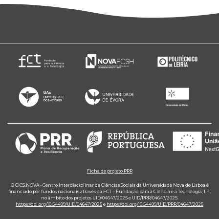
Ficha de projeto PRR
O CICS.NOVA - Centro Interdisciplinar de Ciências Sociais da Universidade Nova de Lisboa é
financiado por fundos nacionais através da FCT – Fundação para a Ciência e a Tecnologia, I.P.,
no âmbito dos projetos UID/04647/2025 e UID/PRR/04647/2025.
https://doi.org/10.54499/UID/04647/2025
e
https://doi.org/10.54499/UID/PRR/04647/2025