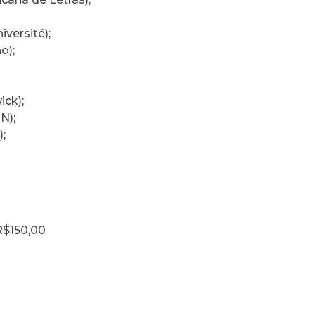
versité);
o);
ck);
N);
;
R$150,00