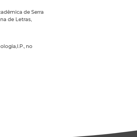
cadêmica de Serra
a de Letras,
logia,I.P., no