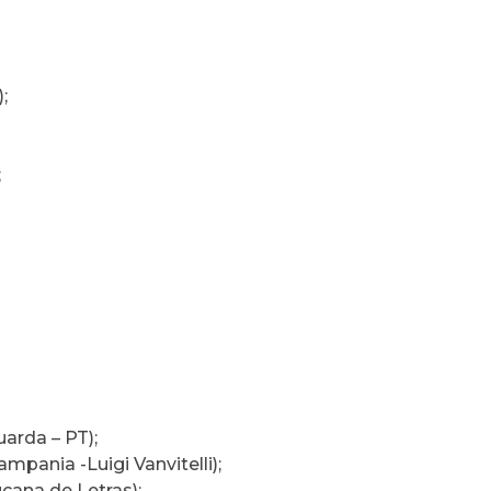
;
;
uarda – PT);
ampania -Luigi Vanvitelli);
ana de Letras);