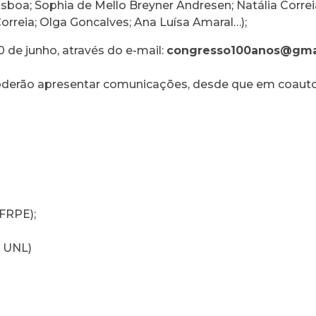
Lisboa; Sophia de Mello Breyner Andresen; Natália Corre
 Correia; Olga Goncalves; Ana Luísa Amaral…);
0 de junho, através do e-mail:
congresso100anos@gma
derão apresentar comunicações, desde que em coaut
UFRPE);
- UNL)