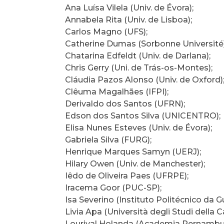
Ana Luísa Vilela (Univ. de Évora);
Annabela Rita (Univ. de Lisboa);
Carlos Magno (UFS);
Catherine Dumas (Sorbonne Université)
Chatarina Edfeldt (Univ. de Darlana);
Chris Gerry (Uni. de Trás-os-Montes);
Cláudia Pazos Alonso (Univ. de Oxford)
Clêuma Magalhães (IFPI);
Derivaldo dos Santos (UFRN);
Edson dos Santos Silva (UNICENTRO);
Elisa Nunes Esteves (Univ. de Évora);
Gabriela Silva (FURG);
Henrique Marques Samyn (UERJ);
Hilary Owen (Univ. de Manchester);
Iêdo de Oliveira Paes (UFRPE);
Iracema Goor (PUC-SP);
Isa Severino (Instituto Politécnico da G
Livia Apa (Università degli Studi della C
Lourival Holanda (Academia Pernambuc