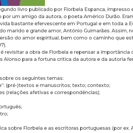
segundo livro publicado por Florbela Espanca, impresso 
o por um amigo da autora, o poeta Américo Durão. Era
 vida bastante efervescente em Portugal e em toda a Eu
do marido e grande amor, António Guimarães. Assim, no
ersão do amor espiritual, bem como o caminho que estar
7).
 revisitar a obra de Florbela e repensar a importância
 Alonso para a fortuna crítica da autora e da autoria f
obre os seguintes temas:
”: (pré-)textos e manuscritos; texto; contexto;
s (relações afetivas e correspondências);
ortuguês;
tro;
tica sobre Florbela e as escritoras portuguesas (por ex. 