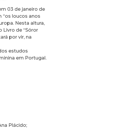
em 03 de janeiro de
m “os loucos anos
ropa. Nesta altura,
 Livro de “Sóror
á por vir, na
 dos estudos
eminina em Portugal.
Ana Plácido;