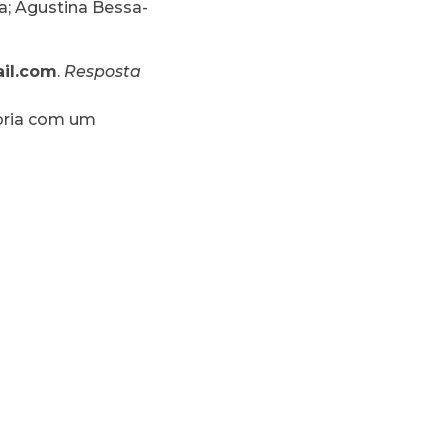
ia; Agustina Bessa-
il.com
.
Resposta
oria com um