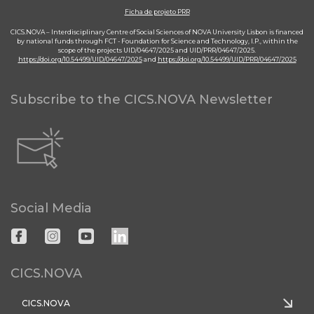
Ficha de projeto PRR
CICS.NOVA – Interdisciplinary Centre of Social Sciences of NOVA University Lisbon is financed
by national funds through FCT - Foundation for Science and Technology, I.P., within the
scope of the projects UID/04647/2025 and UID/PRR/04647/2025.
https://doi.org/10.54499/UID/04647/2025
and
https://doi.org/10.54499/UID/PRR/04647/2025
Subscribe to the CICS.NOVA Newsletter
Social Media
CICS.NOVA
CICS.NOVA