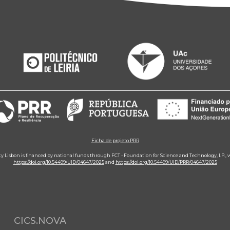
Ficha de projeto PRR
ity Lisbon is financed by national funds through FCT - Foundation for Science and Technology, I.P.,
https://doi.org/10.54499/UID/04647/2025
and
https://doi.org/10.54499/UID/PRR/04647/2025
CICS.NOVA