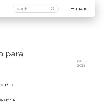
menu
o para
04 July
2024
dores a
ós-Doc e