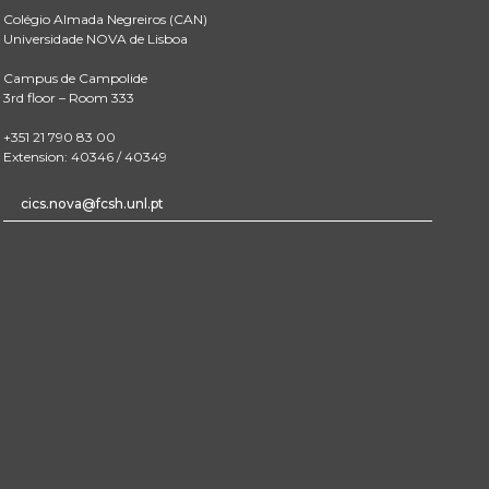
Colégio Almada Negreiros (CAN)
Universidade NOVA de Lisboa
Campus de Campolide
3rd floor – Room 333
+351 21 790 83 00
Extension: 40346 / 40349
cics.nova@fcsh.unl.pt