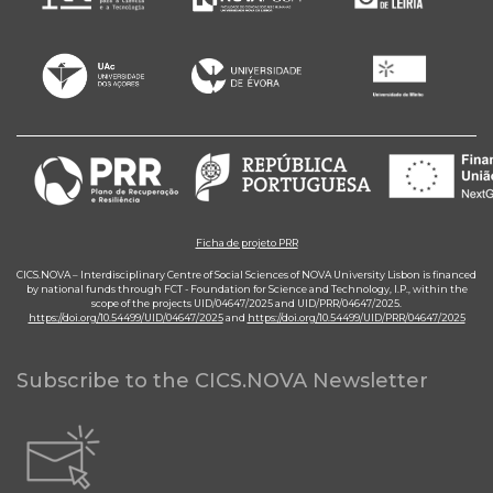
Ficha de projeto PRR
CICS.NOVA – Interdisciplinary Centre of Social Sciences of NOVA University Lisbon is financed
by national funds through FCT - Foundation for Science and Technology, I.P., within the
scope of the projects UID/04647/2025 and UID/PRR/04647/2025.
https://doi.org/10.54499/UID/04647/2025
and
https://doi.org/10.54499/UID/PRR/04647/2025
Subscribe to the CICS.NOVA Newsletter