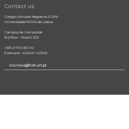
Contact us
Colégio Almada Negreiros (CAN)
Universidade NOVA de Lisboa
Campus de Campolide
3rd floor – Room 333
+351 21 790 83 00
Extension: 40346 / 40349
cics.nova@fcsh.unl.pt