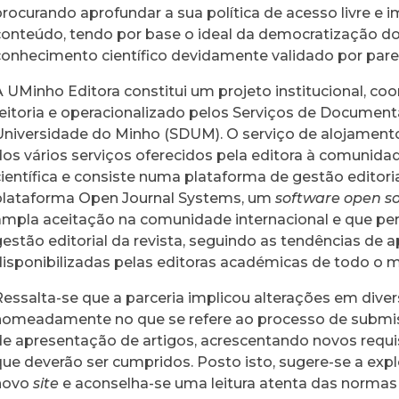
procurando aprofundar a sua política de acesso livre e 
conteúdo, tendo por base o ideal da democratização d
conhecimento científico devidamente validado por pare
A UMinho Editora constitui um projeto institucional, co
reitoria e operacionalizado pelos Serviços de Documen
Universidade do Minho (SDUM). O serviço de alojamento
dos vários serviços oferecidos pela editora à comunid
científica e consiste numa plataforma de gestão editori
plataforma Open Journal Systems, um
software open s
ampla aceitação na comunidade internacional e que perm
gestão editorial da revista, seguindo as tendências de 
disponibilizadas pelas editoras académicas de todo o 
Ressalta-se que a parceria implicou alterações em divers
nomeadamente no que se refere ao processo de submi
de apresentação de artigos, acrescentando novos requis
que deverão ser cumpridos. Posto isto, sugere-se a exp
novo
site
e aconselha-se uma leitura atenta das norma