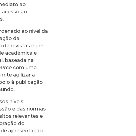
imediato ao
o acesso ao
s.
ordenado ao nível da
tação da
 de revistas é um
ade académica e
al, baseada na
ource
com uma
ite agilizar a
apoio à publicação
mundo.
os níveis,
ssão e das normas
itos relevantes e
loração do
s de apresentação