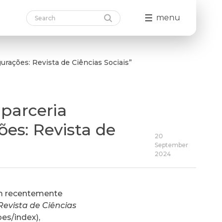
menu
rações: Revista de Ciências Sociais”
parceria
ões: Revista de
20
September
2024
m recentemente
Revista de Ciências
oes/index
),