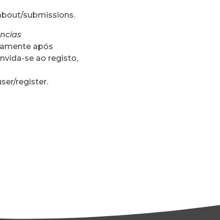
/about/submissions
.
ências
icamente após
nvida-se ao registo,
ser/register
.