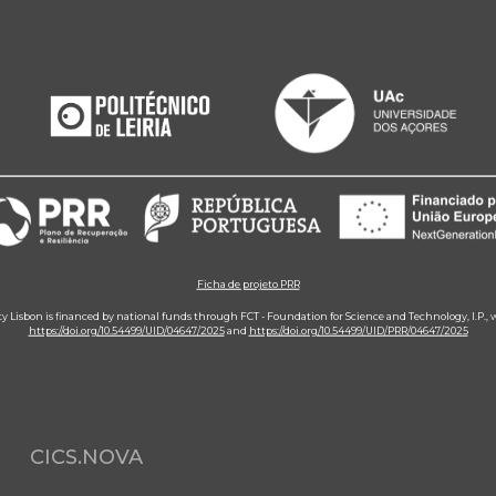
Ficha de projeto PRR
ity Lisbon is financed by national funds through FCT - Foundation for Science and Technology, I.P.,
https://doi.org/10.54499/UID/04647/2025
and
https://doi.org/10.54499/UID/PRR/04647/2025
CICS.NOVA