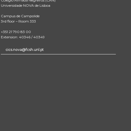
Colégio Almada Negreiros (CAN)
Universidade NOVA de Lisboa
Campus de Campolide
3rd floor – Room 333
+351 21 790 83 00
Extension: 40346 / 40349
cics.nova@fcsh.unl.pt