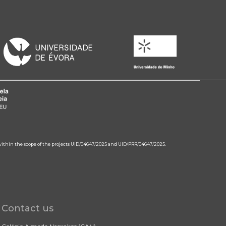
 within the scope of the projects UID/04647/2025 and UID/PRR/04647/2025.
Contact us