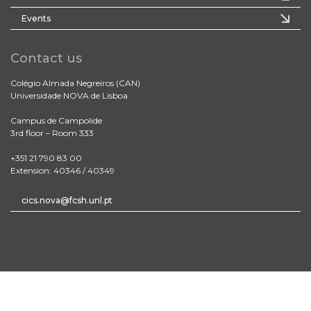
Events
Contact us
Colégio Almada Negreiros (CAN)
Universidade NOVA de Lisboa
Campus de Campolide
3rd floor – Room 333
+351 21 790 83 00
Extension: 40346 / 40349
cics.nova@fcsh.unl.pt