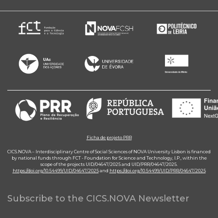
Ficha de projeto PRR
CICS.NOVA – Interdisciplinary Centre of Social Sciences of NOVA University Lisbon is financed
by national funds through FCT - Foundation for Science and Technology, I.P., within the
scope of the projects UID/04647/2025 and UID/PRR/04647/2025.
https://doi.org/10.54499/UID/04647/2025
and
https://doi.org/10.54499/UID/PRR/04647/2025
Subscribe to the CICS.NOVA Newsletter