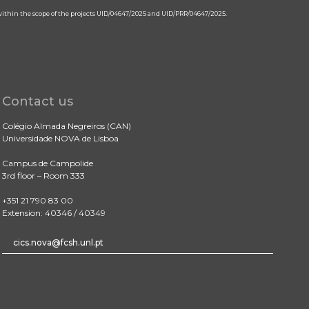
 within the scope of the projects UID/04647/2025 and UID/PRR/04647/2025.
Contact us
Colégio Almada Negreiros (CAN)
Universidade NOVA de Lisboa
Campus de Campolide
3rd floor – Room 333
+351 21 790 83 00
Extension: 40346 / 40349
cics.nova@fcsh.unl.pt