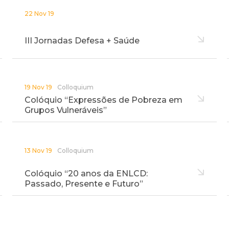
22 Nov 19
III Jornadas Defesa + Saúde
19 Nov 19
Colloquium
Colóquio “Expressões de Pobreza em
Grupos Vulneráveis”
13 Nov 19
Colloquium
Colóquio “20 anos da ENLCD:
Passado, Presente e Futuro”