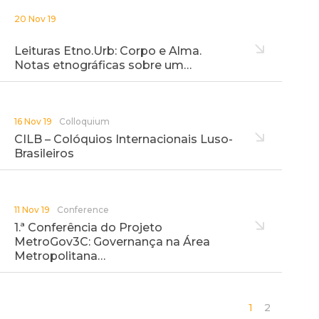
20 Nov 19
Leituras Etno.Urb: Corpo e Alma.
Notas etnográficas sobre um…
16 Nov 19
Colloquium
CILB – Colóquios Internacionais Luso-
Brasileiros
11 Nov 19
Conference
1.ª Conferência do Projeto
MetroGov3C: Governança na Área
Metropolitana…
1
2