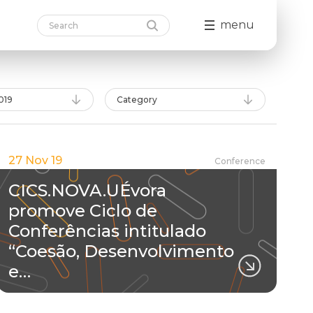
menu
019
Category
27 Nov 19
Conference
CICS.NOVA.UÉvora
promove Ciclo de
Conferências intitulado
“Coesão, Desenvolvimento
e…