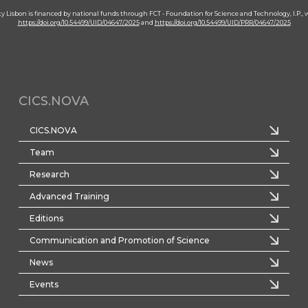
ity Lisbon is financed by national funds through FCT - Foundation for Science and Technology, I.P.,
https://doi.org/10.54499/UID/04647/2025
and
https://doi.org/10.54499/UID/PRR/04647/2025
CICS.NOVA
CICS.NOVA
Team
Research
Advanced Training
Editions
Communication and Promotion of Science
News
Events