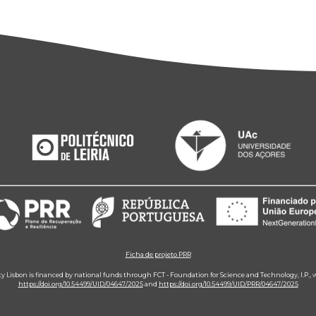
Ficha de projeto PRR
ity Lisbon is financed by national funds through FCT - Foundation for Science and Technology, I.P.,
https://doi.org/10.54499/UID/04647/2025
and
https://doi.org/10.54499/UID/PRR/04647/2025