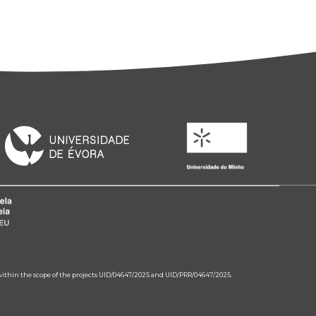
 within the scope of the projects UID/04647/2025 and UID/PRR/04647/2025.