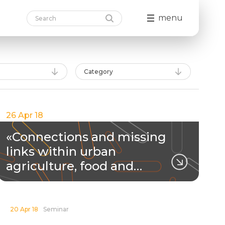
menu
Category
26 Apr 18
«Connections and missing
links within urban
agriculture, food and…
20 Apr 18
Seminar