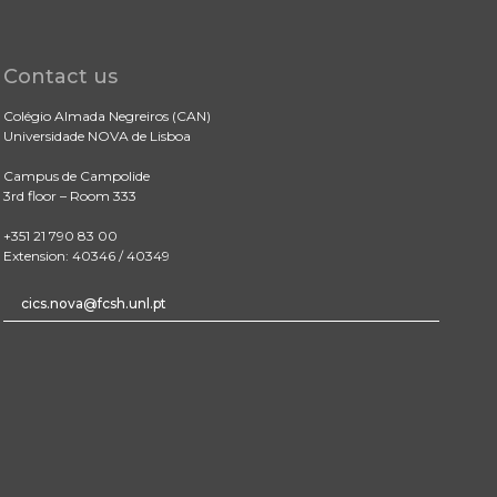
Contact us
Colégio Almada Negreiros (CAN)
Universidade NOVA de Lisboa
Campus de Campolide
3rd floor – Room 333
+351 21 790 83 00
Extension: 40346 / 40349
cics.nova@fcsh.unl.pt