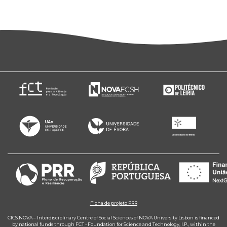
Ficha de projeto PRR
CICS.NOVA – Interdisciplinary Centre of Social Sciences of NOVA University Lisbon is financed
by national funds through FCT - Foundation for Science and Technology, I.P., within the