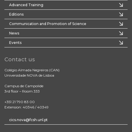
Advanced Training
Editions
Communication and Promotion of Science
News
Events
Contact us
Colégio Almada Negreiros (CAN)
Universidade NOVA de Lisboa
Campus de Campolide
3rd floor – Room 333
+351 21 790 83 00
Extension: 40346 / 40349
cics.nova@fcsh.unl.pt