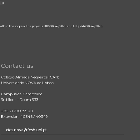
 within the scope of the projects UID/04647/2025 and UID/PRR/04647/2025.
Contact us
Colégio Almada Negreiros (CAN)
Universidade NOVA de Lisboa
Campus de Campolide
3rd floor – Room 333
+351 21 790 83 00
Extension: 40346 / 40349
cics.nova@fcsh.unl.pt