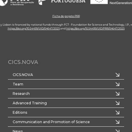
Ficha de projeto PRR
ity Lisbon is financed by national funds through FCT - Foundation for Science and Technology, I.P.,
https://doi.org/10.54499/UID/04647/2025
and
https://doi.org/10.54499/UID/PRR/04647/2025
CICS.NOVA
CICS.NOVA
Team
Research
Advanced Training
Editions
Communication and Promotion of Science
News